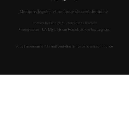
Mentions légales et politique de confidentialité
Cookies by Dine 2021 - tous droits réservés
LA MEUTE
Facebook
Instagram
Photographies :
sur
et
Vous êtes encore là ? Il serait peut-être temps de passer commande.