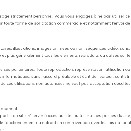
 usage strictement personnel. Vous vous engagez à ne pas utiliser ce 
our toute forme de sollicitation commerciale et notamment l'envoi de c
ires, illustrations, images animées ou non, séquences vidéo, sons, a
te et plus généralement tous les éléments reproduits ou utilisés sur le
u de ses partenaires. Toute reproduction, représentation, utilisation
informatiques, sans l'accord préalable et écrit de l'éditeur, sont stri
 ces utilisations non autorisées ne vaut pas acceptation desdites u
ut moment :
partie du site, réserver l'accès au site, ou à certaines parties du sit
e fonctionnement ou entrant en contravention avec les lois nationale
ur.