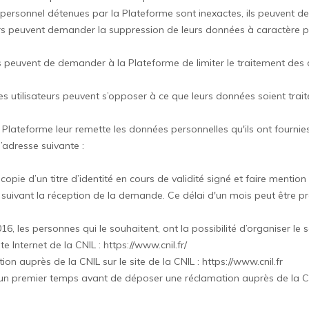
ère personnel détenues par la Plateforme sont inexactes, ils peuvent 
teurs peuvent demander la suppression de leurs données à caractère 
sateurs peuvent de demander à la Plateforme de limiter le traitement
 les utilisateurs peuvent s’opposer à ce que leurs données soient t
e la Plateforme leur remette les données personnelles qu'ils ont fourn
’adresse suivante :
 d’un titre d’identité en cours de validité signé et faire mention de
uivant la réception de la demande. Ce délai d'un mois peut être pr
16, les personnes qui le souhaitent, ont la possibilité d’organiser le
te Internet de la CNIL :
https://www.cnil.fr/
ion auprès de la CNIL sur le site de la CNIL :
https://www.cnil.fr
premier temps avant de déposer une réclamation auprès de la CNI