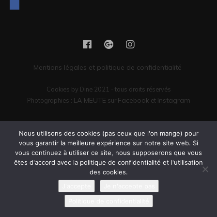
Mentions légales et politique de confidentialité
Cookies by Dine 2021 - tous droits réservés
LA MEUTE
Facebook
Instagram
Photographies :
sur
et
Vous êtes encore là ? Il serait peut-être temps de passer commande.
Nous utilisons des cookies (pas ceux que l'on mange) pour
vous garantir la meilleure expérience sur notre site web. Si
vous continuez à utiliser ce site, nous supposerons que vous
êtes d'accord avec la politique de confidentialité et l'utilisation
des cookies.
J'accepte
Je n'accepte pas
Politique de confidentialité