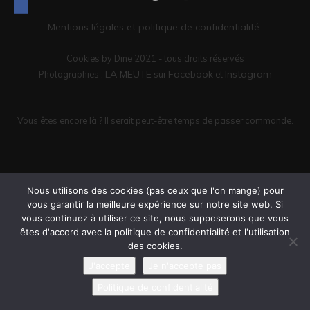
Mentions légales et politique de confidentialité
Cookies by Dine 2021 - tous droits réservés
LA MEUTE
Facebook
Instagram
Photographies :
sur
et
Vous êtes encore là ? Il serait peut-être temps de passer commande.
Nous utilisons des cookies (pas ceux que l'on mange) pour
vous garantir la meilleure expérience sur notre site web. Si
vous continuez à utiliser ce site, nous supposerons que vous
êtes d'accord avec la politique de confidentialité et l'utilisation
des cookies.
J'accepte
Je n'accepte pas
Politique de confidentialité