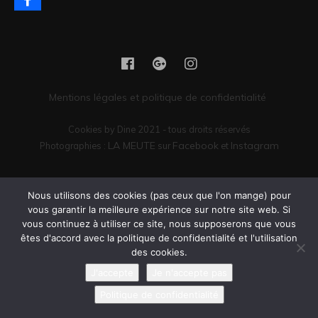
Mentions légales et politique de confidentialité
Cookies by Dine 2021 - tous droits réservés
LA MEUTE
Facebook
Instagram
Photographies :
sur
et
Vous êtes encore là ? Il serait peut-être temps de passer commande.
Nous utilisons des cookies (pas ceux que l'on mange) pour
vous garantir la meilleure expérience sur notre site web. Si
vous continuez à utiliser ce site, nous supposerons que vous
êtes d'accord avec la politique de confidentialité et l'utilisation
des cookies.
J'accepte
Je n'accepte pas
Politique de confidentialité