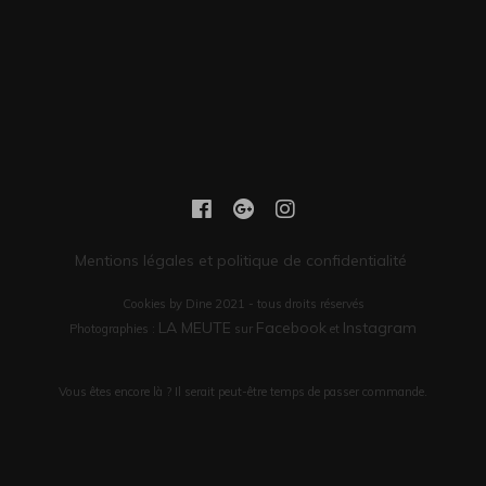
Mentions légales et politique de confidentialité
Cookies by Dine 2021 - tous droits réservés
LA MEUTE
Facebook
Instagram
Photographies :
sur
et
Vous êtes encore là ? Il serait peut-être temps de passer commande.