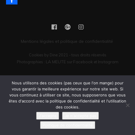
Mentions légales et politique de confidentialité
Cookies by Dine 2021 - tous droits réservés
LA MEUTE
Facebook
Instagram
Photographies :
sur
et
Vous êtes encore là ? Il serait peut-être temps de passer commande.
Nous utilisons des cookies (pas ceux que l'on mange) pour
vous garantir la meilleure expérience sur notre site web. Si
vous continuez à utiliser ce site, nous supposerons que vous
êtes d'accord avec la politique de confidentialité et l'utilisation
des cookies.
J'accepte
Je n'accepte pas
Politique de confidentialité