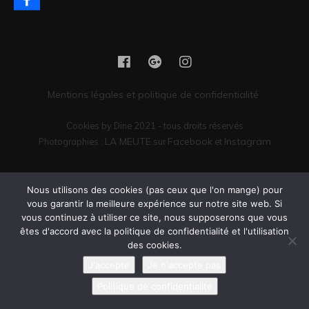
Mentions légales et politique de confidentialité
Cookies by Dine 2021 - tous droits réservés
LA MEUTE
Facebook
Instagram
Photographies :
sur
et
Vous êtes encore là ? Il serait peut-être temps de passer commande.
Nous utilisons des cookies (pas ceux que l'on mange) pour
vous garantir la meilleure expérience sur notre site web. Si
vous continuez à utiliser ce site, nous supposerons que vous
êtes d'accord avec la politique de confidentialité et l'utilisation
des cookies.
J'accepte
Je n'accepte pas
Politique de confidentialité