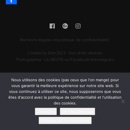
Mentions légales et politique de confidentialité
Cookies by Dine 2021 - tous droits réservés
LA MEUTE
Facebook
Instagram
Photographies :
sur
et
Vous êtes encore là ? Il serait peut-être temps de passer commande.
Nous utilisons des cookies (pas ceux que l'on mange) pour
vous garantir la meilleure expérience sur notre site web. Si
vous continuez à utiliser ce site, nous supposerons que vous
êtes d'accord avec la politique de confidentialité et l'utilisation
des cookies.
J'accepte
Je n'accepte pas
Politique de confidentialité