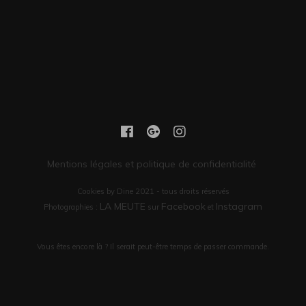
Mentions légales et politique de confidentialité
Cookies by Dine 2021 - tous droits réservés
LA MEUTE
Facebook
Instagram
Photographies :
sur
et
Vous êtes encore là ? Il serait peut-être temps de passer commande.