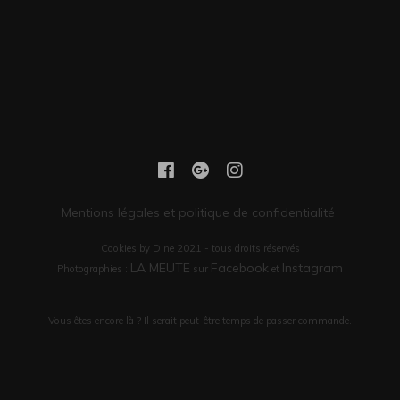
Mentions légales et politique de confidentialité
Cookies by Dine 2021 - tous droits réservés
LA MEUTE
Facebook
Instagram
Photographies :
sur
et
Vous êtes encore là ? Il serait peut-être temps de passer commande.