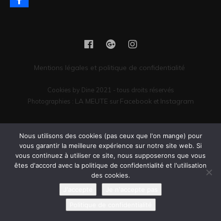
Mentions légales et politique de confidentialité
Cookies by Dine 2021 - tous droits réservés
LA MEUTE
Facebook
Instagram
Photographies :
sur
et
Vous êtes encore là ? Il serait peut-être temps de passer commande.
Nous utilisons des cookies (pas ceux que l'on mange) pour
vous garantir la meilleure expérience sur notre site web. Si
vous continuez à utiliser ce site, nous supposerons que vous
êtes d'accord avec la politique de confidentialité et l'utilisation
des cookies.
J'accepte
Je n'accepte pas
Politique de confidentialité