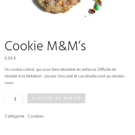
Cookie M&M’s
0,00
€
Un cookie coloré, qui vous fera retomber en enfance. Difficile de
résister à la tentation ; saveur chocolat et cacahuète sont au rendez-
vous.
quantité
AJOUTER AU PANIER
de
Cookie
Catégorie :
Cookies
M&M's