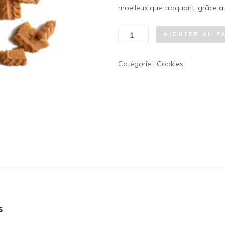
moelleux que croquant, grâce au
quantité
AJOUTER AU P
de
Cookie
Catégorie :
Cookies
spéculoos
s