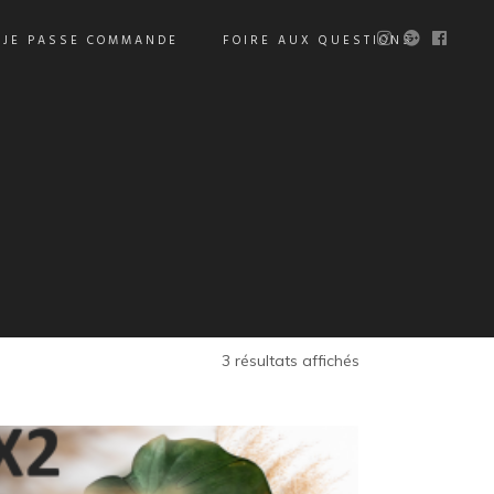
JE PASSE COMMANDE
FOIRE AUX QUESTIONS
Trié
3 résultats affichés
du
plus
récent
au
plus