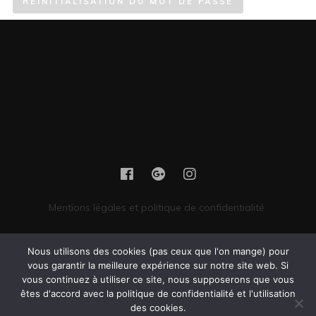
RÉINITIALISATION DU MOT DE PASSE
Mentions légales et politique de confidentialité
Cookies by Dine 2021 - tous droits réservés
Nous utilisons des cookies (pas ceux que l'on mange) pour
LA MEUTE
Facebook
Instagram
Photographies :
sur
et
vous garantir la meilleure expérience sur notre site web. Si
vous continuez à utiliser ce site, nous supposerons que vous
êtes d'accord avec la politique de confidentialité et l'utilisation
Vous êtes encore là ? Il serait peut-être temps de passer commande.
des cookies.