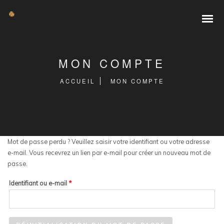
MON COMPTE
ACCUEIL
MON COMPTE
Mot de passe perdu ? Veuillez saisir votre identifiant ou votre adresse
e-mail. Vous recevrez un lien par e-mail pour créer un nouveau mot de
passe.
Obligatoire
Identifiant ou e-mail
*